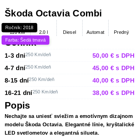
Škoda Octavia Combi
Ročník: 2018
110 kW
2.0 l
Diesel
Automat
Predný
Cenník
Farba: Šedá tmavá
250 Km/deň
1-3 dni
50,00 € s DPH
250 Km/deň
4-7 dní
45,00 € s DPH
250 Km/deň
8-15 dní
40,00 € s DPH
250 Km/deň
16-21 dní
38,00 € s DPH
Popis
Nechajte sa uniesť sviežim a emotívnym dizajnom
modelu Škoda Octavia. Elegantné línie, kryštalické
LED svetlometov a elegantná silueta.