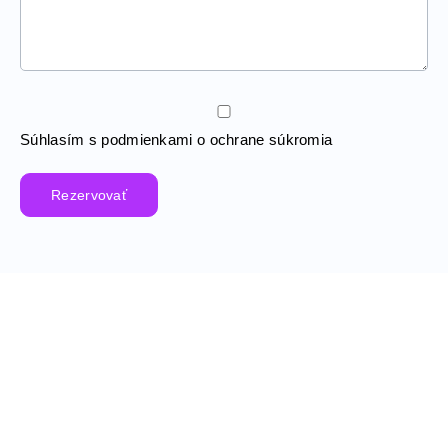
Súhlasím s podmienkami o ochrane súkromia
Rezervovať
Obchodné
Kontaktné
Ostatné
info
info
informácie